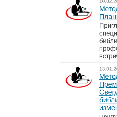
10.02.
Мето
План
Пригл
спец
библи
проф
встре
13.01.
Мето
Прем
Свер
библ
изме
Пригл