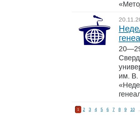
«Мето
20.11.2
Неде
гене
20—29
Сверд
униве
им. В.
«Неде
генеа
2
3
4
5
6
7
8
9
10
1