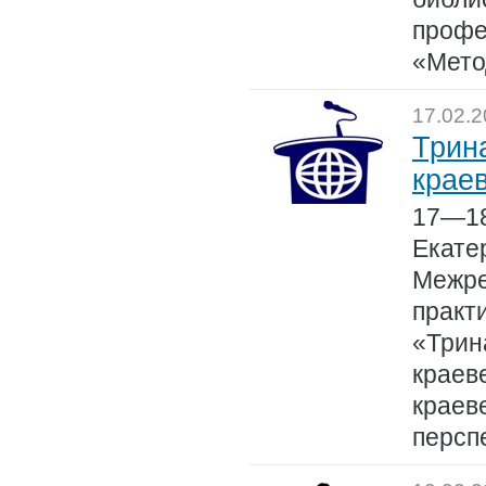
профе
«Мето
17.02.
Трин
крае
17—18
Екате
Межре
практ
«Трин
краев
краев
персп