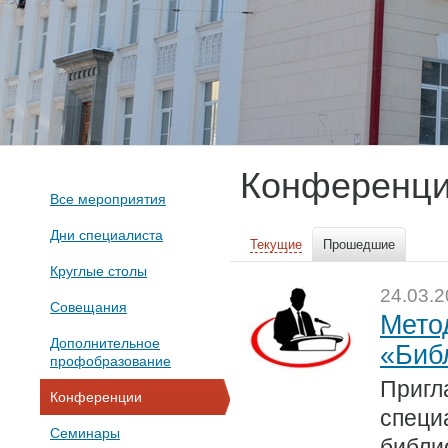
Конференц
Все мероприятия
Дни специалиста
Текущие
Прошедшие
Круглые столы
24.03.
Совещания
Мето
Дополнительное
«Биб
профобразование
Пригл
Конференции
специ
Семинары
библи