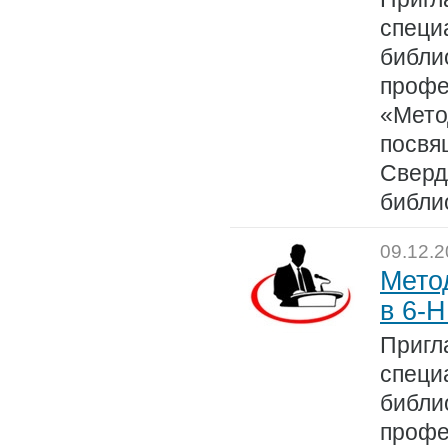
специ
библи
профе
«Мето
посвя
Сверд
библи
09.12.
Мето
в 6-
Пригл
специ
библи
профе